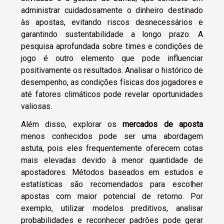
administrar cuidadosamente o dinheiro destinado
às apostas, evitando riscos desnecessários e
garantindo sustentabilidade a longo prazo. A
pesquisa aprofundada sobre times e condições de
jogo é outro elemento que pode influenciar
positivamente os resultados. Analisar o histórico de
desempenho, as condições físicas dos jogadores e
até fatores climáticos pode revelar oportunidades
valiosas.
Além disso, explorar os
mercados de aposta
menos conhecidos pode ser uma abordagem
astuta, pois eles frequentemente oferecem cotas
mais elevadas devido à menor quantidade de
apostadores. Métodos baseados em estudos e
estatísticas são recomendados para escolher
apostas com maior potencial de retorno. Por
exemplo, utilizar modelos preditivos, analisar
probabilidades e reconhecer padrões pode gerar