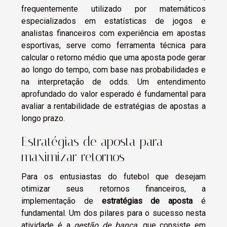
frequentemente utilizado por matemáticos
especializados em estatísticas de jogos e
analistas financeiros com experiência em apostas
esportivas, serve como ferramenta técnica para
calcular o retorno médio que uma aposta pode gerar
ao longo do tempo, com base nas probabilidades e
na interpretação de odds. Um entendimento
aprofundado do valor esperado é fundamental para
avaliar a rentabilidade de estratégias de apostas a
longo prazo.
Estratégias de aposta para
maximizar retornos
Para os entusiastas do futebol que desejam
otimizar seus retornos financeiros, a
implementação de
estratégias de aposta
é
fundamental. Um dos pilares para o sucesso nesta
atividade é a
gestão de banca
, que consiste em