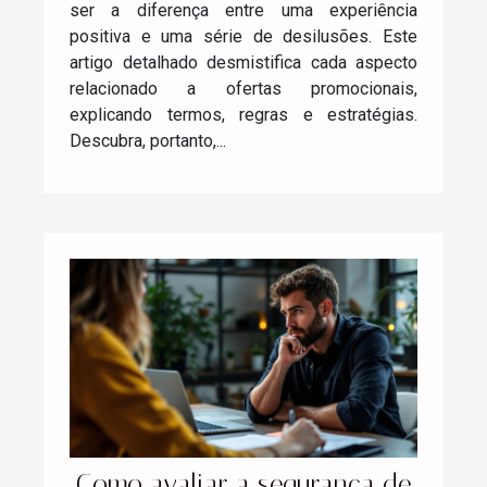
ser a diferença entre uma experiência
positiva e uma série de desilusões. Este
artigo detalhado desmistifica cada aspecto
relacionado a ofertas promocionais,
explicando termos, regras e estratégias.
Descubra, portanto,...
Como avaliar a segurança de