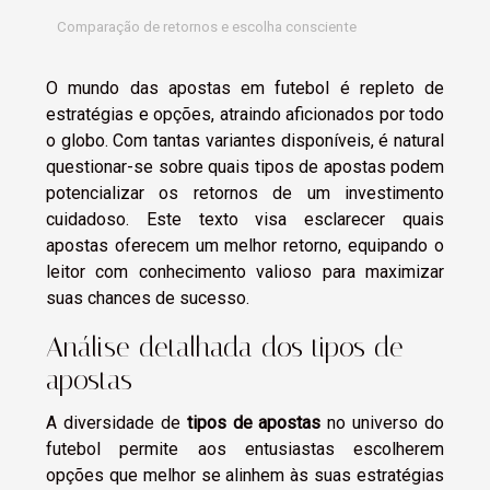
Comparação de retornos e escolha consciente
O mundo das apostas em futebol é repleto de
estratégias e opções, atraindo aficionados por todo
o globo. Com tantas variantes disponíveis, é natural
questionar-se sobre quais tipos de apostas podem
potencializar os retornos de um investimento
cuidadoso. Este texto visa esclarecer quais
apostas oferecem um melhor retorno, equipando o
leitor com conhecimento valioso para maximizar
suas chances de sucesso.
Análise detalhada dos tipos de
apostas
A diversidade de
tipos de apostas
no universo do
futebol permite aos entusiastas escolherem
opções que melhor se alinhem às suas estratégias