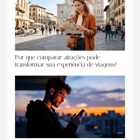
Por que comparar atrações pode
transformar sua experiência de viagem?