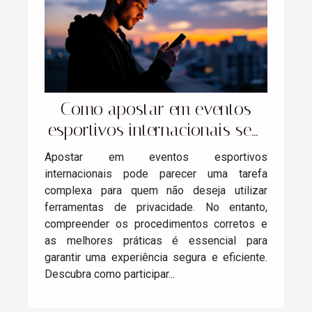
Como apostar em eventos
esportivos internacionais sem
usar ferramentas de
Apostar em eventos esportivos
privacidade
internacionais pode parecer uma tarefa
complexa para quem não deseja utilizar
ferramentas de privacidade. No entanto,
compreender os procedimentos corretos e
as melhores práticas é essencial para
garantir uma experiência segura e eficiente.
Descubra como participar...