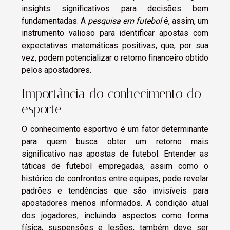
insights significativos para decisões bem
fundamentadas. A
pesquisa em futebol
é, assim, um
instrumento valioso para identificar apostas com
expectativas matemáticas positivas, que, por sua
vez, podem potencializar o retorno financeiro obtido
pelos apostadores.
Importância do conhecimento do
esporte
O conhecimento esportivo é um fator determinante
para quem busca obter um retorno mais
significativo nas apostas de futebol. Entender as
táticas de futebol empregadas, assim como o
histórico de confrontos entre equipes, pode revelar
padrões e tendências que são invisíveis para
apostadores menos informados. A condição atual
dos jogadores, incluindo aspectos como forma
física, suspensões e lesões, também deve ser