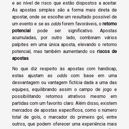
e ao nível de risco que estão dispostos a aceitar.
As apostas simples são a forma mais direta de
apostar, onde se escolhe um resultado possível de
um evento e se as
odds
forem favoráveis, o
retorno
potencial
pode ser significativo. Apostas
acumuladas, por outro lado, combinam vários
palpites em uma única aposta, elevando o retorno
potencial, mas também aumentando os
riscos de
apostas
.
No que diz respeito às apostas com handicap,
estas ajustam as
odds
com base em uma
desvantagem ou vantagem fictícia dada a uma das
equipes, equilibrando assim o campo de jogo e
possibilitando retornos atrativos mesmo em
partidas com um favorito claro. Além disso, existem
mercados de apostas específicos, como o número
total de gols, o marcador do primeiro gol, entre
outros, que podem oferecer uma experiência mais