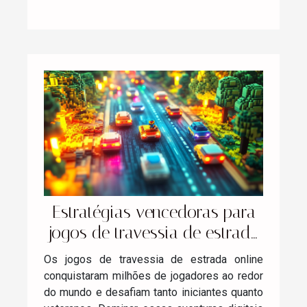
Estratégias vencedoras para
jogos de travessia de estrada
online
Os jogos de travessia de estrada online
conquistaram milhões de jogadores ao redor
do mundo e desafiam tanto iniciantes quanto