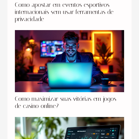
Como apostar em eventos esportivos
internacionais sem usar ferramentas de
privacidade
Como maximizar suas vitórias em jogos
de casino online?