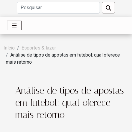
Início
Esportes & lazer
Análise de tipos de apostas em futebol: qual oferece
mais retorno
Análise de tipos de apostas
em futebol: qual oferece
mais retorno