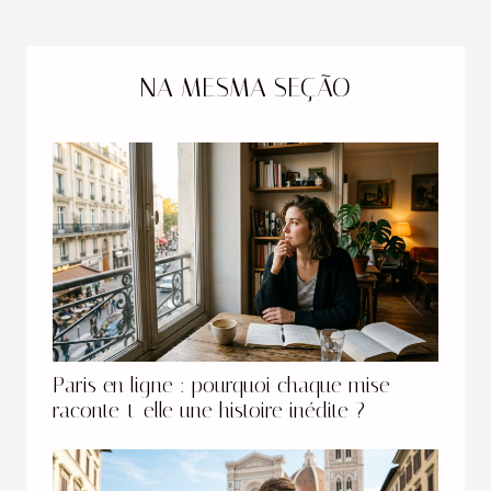
NA MESMA SEÇÃO
Paris en ligne : pourquoi chaque mise
raconte-t-elle une histoire inédite ?