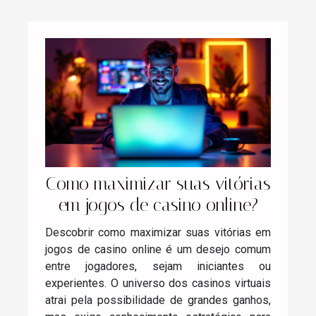
Como maximizar suas vitórias
em jogos de casino online?
Descobrir como maximizar suas vitórias em
jogos de casino online é um desejo comum
entre jogadores, sejam iniciantes ou
experientes. O universo dos casinos virtuais
atrai pela possibilidade de grandes ganhos,