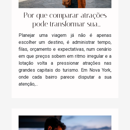
Por que comparar atrações
pode transformar sua
experiência de viagem?
Planejar uma viagem já não é apenas
escolher um destino, é administrar tempo,
filas, orçamento e expectativas, num cenário
em que preços sobem em ritmo irregular e a
lotação volta a pressionar atrações nas
grandes capitais do turismo. Em Nova York,
onde cada bairro parece disputar a sua
atenção,...