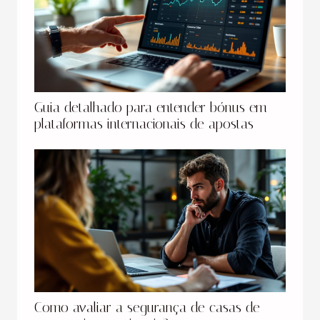
Guia detalhado para entender bónus em
plataformas internacionais de apostas
Como avaliar a segurança de casas de