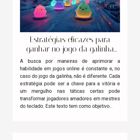
Estratégias eficazes para
ganhar no jogo da galinha
online
A busca por maneiras de aprimorar a
habilidade em jogos online é constante e, no
caso do jogo da galinha, não é diferente. Cada
estratégia pode ser a chave para a vitória e
um mergulho nas táticas certas pode
transformar jogadores amadores em mestres
do teclado. Este texto tem como objetivo...