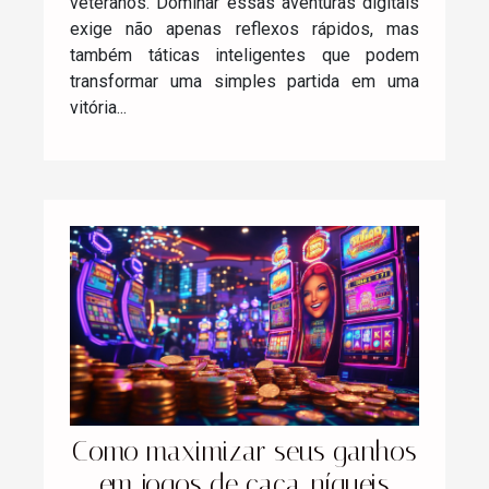
veteranos. Dominar essas aventuras digitais
exige não apenas reflexos rápidos, mas
também táticas inteligentes que podem
transformar uma simples partida em uma
vitória...
Como maximizar seus ganhos
em jogos de caça-níqueis