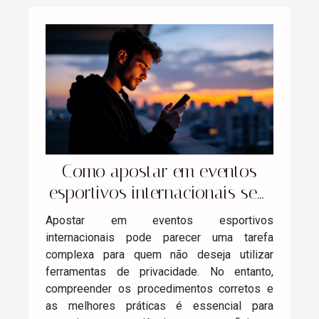
Como apostar em eventos
esportivos internacionais sem
usar ferramentas de
Apostar em eventos esportivos
privacidade
internacionais pode parecer uma tarefa
complexa para quem não deseja utilizar
ferramentas de privacidade. No entanto,
compreender os procedimentos corretos e
as melhores práticas é essencial para