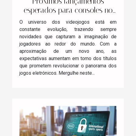
Próximos lançamentos
esperados para consoles no
próximo ano
O universo dos videojogos está em
constante evolução, trazendo sempre
novidades que capturam a imaginação de
jogadores ao redor do mundo. Com a
aproximação de um novo ano, as
expectativas aumentam em torno dos títulos
que prometem revolucionar o panorama dos
jogos eletrónicos. Mergulhe neste...