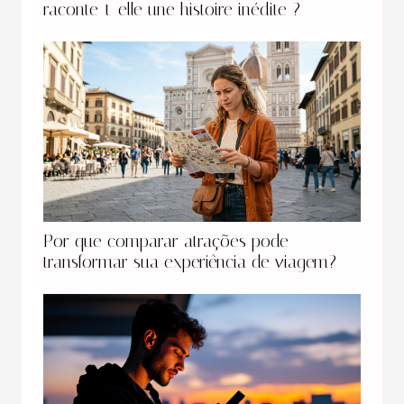
raconte-t-elle une histoire inédite ?
Por que comparar atrações pode
transformar sua experiência de viagem?