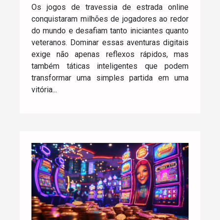
online
Os jogos de travessia de estrada online
conquistaram milhões de jogadores ao redor
do mundo e desafiam tanto iniciantes quanto
veteranos. Dominar essas aventuras digitais
exige não apenas reflexos rápidos, mas
também táticas inteligentes que podem
transformar uma simples partida em uma
vitória...