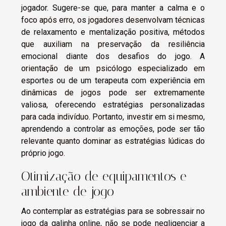
jogador. Sugere-se que, para manter a calma e o
foco após erro, os jogadores desenvolvam técnicas
de relaxamento e mentalização positiva, métodos
que auxiliam na preservação da resiliência
emocional diante dos desafios do jogo. A
orientação de um psicólogo especializado em
esportes ou de um terapeuta com experiência em
dinâmicas de jogos pode ser extremamente
valiosa, oferecendo estratégias personalizadas
para cada indivíduo. Portanto, investir em si mesmo,
aprendendo a controlar as emoções, pode ser tão
relevante quanto dominar as estratégias lúdicas do
próprio jogo.
Otimização de equipamentos e
ambiente de jogo
Ao contemplar as estratégias para se sobressair no
jogo da galinha online, não se pode negligenciar a