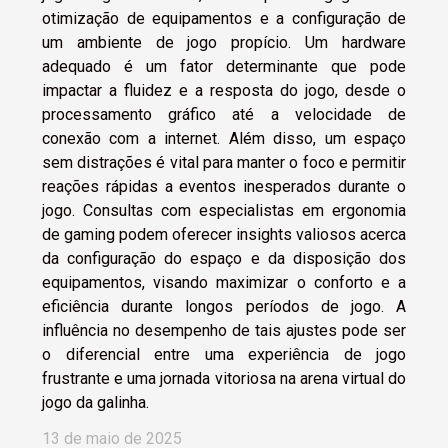
otimização de equipamentos e a configuração de
um ambiente de jogo propício. Um hardware
adequado é um fator determinante que pode
impactar a fluidez e a resposta do jogo, desde o
processamento gráfico até a velocidade de
conexão com a internet. Além disso, um espaço
sem distrações é vital para manter o foco e permitir
reações rápidas a eventos inesperados durante o
jogo. Consultas com especialistas em ergonomia
de gaming podem oferecer insights valiosos acerca
da configuração do espaço e da disposição dos
equipamentos, visando maximizar o conforto e a
eficiência durante longos períodos de jogo. A
influência no desempenho de tais ajustes pode ser
o diferencial entre uma experiência de jogo
frustrante e uma jornada vitoriosa na arena virtual do
jogo da galinha.
13 de maio de 2025