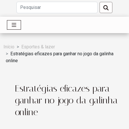
Início
Esportes & lazer
Estratégias eficazes para ganhar no jogo da galinha
online
Estratégias eficazes para
ganhar no jogo da galinha
online