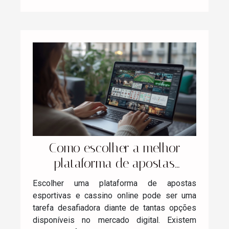
Como escolher a melhor
plataforma de apostas
esportivas e cassino online
Escolher uma plataforma de apostas
esportivas e cassino online pode ser uma
tarefa desafiadora diante de tantas opções
disponíveis no mercado digital. Existem