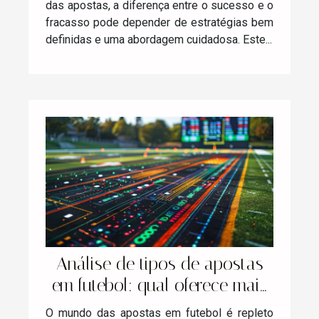
das apostas, a diferença entre o sucesso e o
fracasso pode depender de estratégias bem
definidas e uma abordagem cuidadosa. Este...
Análise de tipos de apostas
em futebol: qual oferece mais
retorno
O mundo das apostas em futebol é repleto