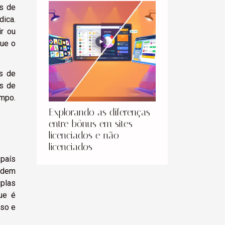
ns de
dica.
ir ou
que o
as de
os de
empo.
Explorando as diferenças
entre bônus em sites
licenciados e não
licenciados
 país
podem
iplas
ue é
rso e