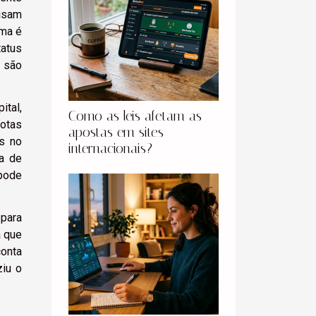
lisam
ema é
tatus
” são
ital,
Como as leis afetam as
uotas
apostas em sites
ns no
internacionais?
ça de
 pode
 para
a que
conta
ziu o