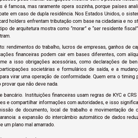
ias é famosa, mas raramente opera sozinha, porque países ana
mpate em caso de dupla residência. Nos Estados Unidos, o sist
 card holders enfrentam tributação com base na cidadania e no s
ipo de arquitetura mostra como “morar” e “ser residente fiscal
tram.
to: rendimentos do trabalho, lucros de empresas, ganhos de cap
icações financeiras podem cair em bases diferentes, com alíq
 Some a isso obrigações acessórias, como declarações de be
e participações societárias e formulários de saída, e a mudan
para virar uma operação de conformidade. Quem erra o timing
 provar que não deve nada.
e bancário. Instituições financeiras usam regras de KYC e CRS
ões e compartilhar informações com autoridades, e isso signific
emissão de documento, local de trabalho e movimentação de 
paranoia: a expansão do intercâmbio automático de dados redu
de um plano mal amarrado.