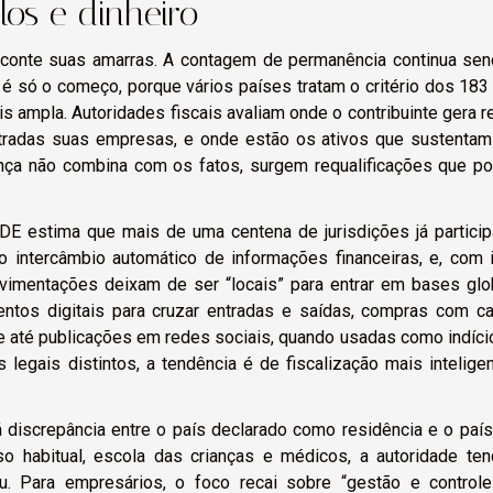
los e dinheiro
 conte suas amarras. A contagem de permanência continua se
 é só o começo, porque vários países tratam o critério dos 183
s ampla. Autoridades fiscais avaliam onde o contribuinte gera r
stradas suas empresas, e onde estão os ativos que sustenta
ança não combina com os fatos, surgem requalificações que 
DE estima que mais de uma centena de jurisdições já partici
 intercâmbio automático de informações financeiras, e, com 
vimentações deixam de ser “locais” para entrar em bases glo
ntos digitais para cruzar entradas e saídas, compras com ca
 e até publicações em redes sociais, quando usadas como indíc
s legais distintos, a tendência é de fiscalização mais intelige
há discrepância entre o país declarado como residência e o paí
so habitual, escola das crianças e médicos, a autoridade te
u. Para empresários, o foco recai sobre “gestão e controle