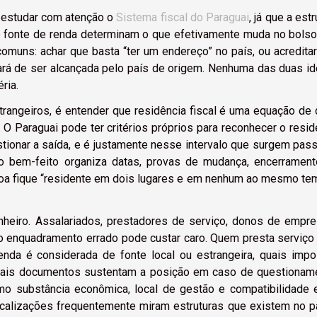
 estudar com atenção o
Sistema fiscal do Paraguai
, já que a estr
 e fonte de renda determinam o que efetivamente muda no bolso
s comuns: achar que basta “ter um endereço” no país, ou acredita
ará de ser alcançada pelo país de origem. Nenhuma das duas id
ria.
strangeiros, é entender que residência fiscal é uma equação de
 O Paraguai pode ter critérios próprios para reconhecer o resid
tionar a saída, e é justamente nesse intervalo que surgem pas
to bem-feito organiza datas, provas de mudança, encerramen
ssoa fique “residente em dois lugares e em nenhum ao mesmo te
eiro. Assalariados, prestadores de serviço, donos de empre
 o enquadramento errado pode custar caro. Quem presta serviço
enda é considerada de fonte local ou estrangeira, quais imp
quais documentos sustentam a posição em caso de questionam
 substância econômica, local de gestão e compatibilidade e
fiscalizações frequentemente miram estruturas que existem no p