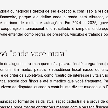
adoria ou negócios deixou de ser exceção e, com isso, a resid
financeiro, porque ela define onde a renda será tributada, 
té o risco de multas e autuações. Em 2024 e 2025, gove
cooperação internacional, e o resultado é simples: endereç
, vale entender como regras de presença, vínculos e tratados 
é só “onde você mora”
 de aluguel outra, mas quem dá a palavra final é a regra fiscal, 
mum. Em muitos países, a residência fiscal nasce de crité
e de critérios subjetivos, como “centro de interesses vitais”, is
ontas, escola dos filhos e até o médico que você frequenta. P
 vivem as disputas: quando o contribuinte diz ter mudado, e o 
municação formal de saída, atualização cadastral e a prova de 
s passos pode manter obrigações mesmo com a pessoa fisicam