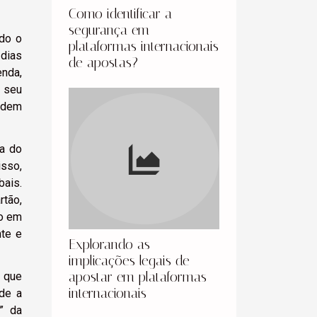
Como identificar a
segurança em
ndo o
plataformas internacionais
 dias
de apostas?
enda,
m seu
podem
pa do
isso,
bais.
rtão,
io em
nte e
Explorando as
implicações legais de
apostar em plataformas
s que
internacionais
nde a
” da