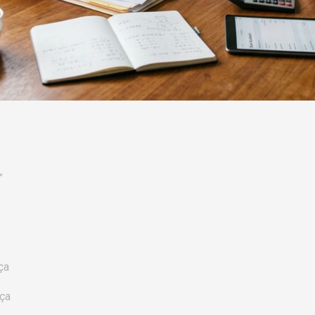
”
ça
ça