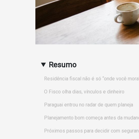
Resumo
Residência fiscal não é só “onde você mora
O Fisco olha dias, vínculos e dinheiro
Paraguai entrou no radar de quem planeja
Planejamento bom começa antes da mudan
Próximos passos para decidir com seguran