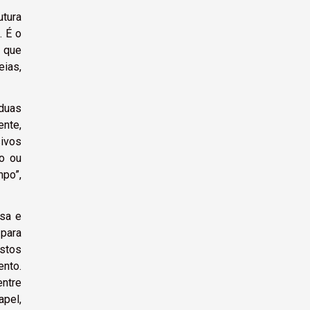
utura
. É o
r que
eias,
 duas
ente,
sivos
to ou
mpo”,
sa e
 para
ostos
ento.
ntre
apel,