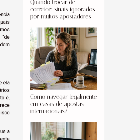
Quando trocar de
corretor: sinais ignorados
ência
por muitos apostadores
quais
rnos
o “de
podem
e ela
rios
Como navegar legalmente
to é,
em casas de apostas
arece
internacionais?
Fisco
que a
ente