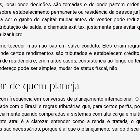
tos, local onde decisões são tomadas e de onde partem orde
sobre estabelecimento permanente ou residência da pessoa jurí
ma ser o ganho de capital: mudar antes de vender pode reduz
ibutação de saída, a chamada exit tax, justamente para evitar 
izar lucro.
amortecedor, mas não são um salvo-conduto. Eles criam regr
onde certos rendimentos são tributados e estabelecem crédit
de residência e, em muitos casos, consistência ao longo do t
dereço pode ser simples, mudar de status fiscal, não.
ar de quem planeja
com frequência em conversas de planejamento internacional. O
de com o Brasil e regras tributárias que, para certos perfis, 
cialmente quando comparadas a sistemas com alta carga e múlt
te atrai é a clareza: entender como a renda é tratada, o q
s são necessários, porque é aí que o planejamento sai do discu